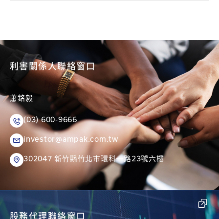
利害關係人聯絡窗口
蕭銘毅
(03) 600-9666
investor@ampak.com.tw
302047 新竹縣竹北市環科一路23號六樓
股務代理聯絡窗口