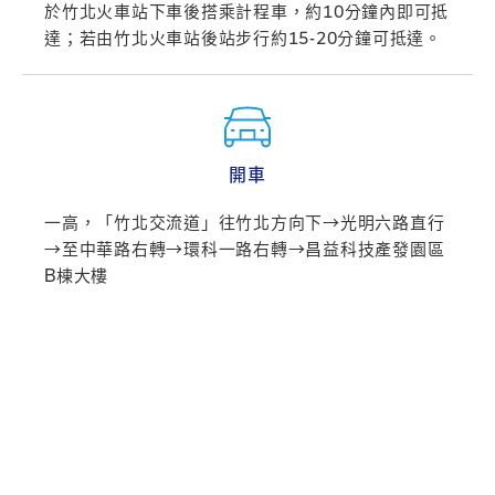
於竹北火車站下車後搭乘計程車，約10分鐘內即可抵
達；若由竹北火車站後站步行約15-20分鐘可抵達。
開車
一高，「竹北交流道」往竹北方向下→光明六路直行
→至中華路右轉→環科一路右轉→昌益科技產發園區
B棟大樓