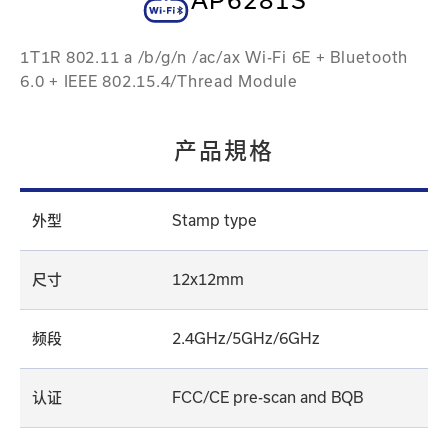
AP6281S
1T1R 802.11 a /b/g/n /ac/ax Wi-Fi 6E + Bluetooth
6.0 + IEEE 802.15.4/Thread Module
产品規格
外型
Stamp type
尺寸
12x12mm
频段
2.4GHz/5GHz/6GHz
认证
FCC/CE pre-scan and BQB