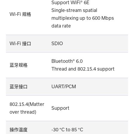
Support WiFi® 6E
Single-stream spatial
Wi-Fi 规格
multiplexing up to 600 Mbps
data rate
Wi-Fi 接口
SDIO
Bluetooth® 6.0
蓝牙规格
Thread and 802.15.4 support
蓝牙接口
UART/PCM
802.15.4(Matter
Support
over thread)
操作温度
-30 °C to 85 °C