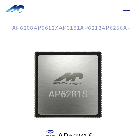
HOME
产品介绍
Wi-Fi/Bluetooth
Stamp Type 1T1R
Stamp Type 1T1R
AP6208
AP6612X
AP6181
AP6212
AP6256
AP6