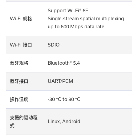
Support Wi-Fi® 6E
Wi-Fi 规格
Single-stream spatial multiplexing
up to 600 Mbps data rate.
Wi-Fi 接口
SDIO
蓝牙规格
Bluetooth® 5.4
蓝牙接口
UART/PCM
操作温度
-30 °C to 80 °C
支援的驱动程
Linux, Android
式