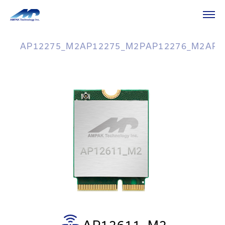
HOME
产品介绍
Wi-Fi/Bluetooth
M.2 2230 Card
M.2 2230 Card
AP12275_M2
AP12275_M2P
AP12276_M2
AP1