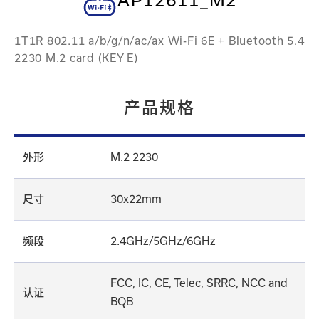
AP12611_M2
1T1R 802.11 a/b/g/n/ac/ax Wi-Fi 6E + Bluetooth 5.4
2230 M.2 card (KEY E)
产品规格
外形
M.2 2230
尺寸
30x22mm
频段
2.4GHz/5GHz/6GHz
FCC, IC, CE, Telec, SRRC, NCC and
认证
BQB